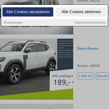
Borken, 46325
1.500 km
Hybrid 
Alle Cookies akzeptieren
Alle Cookies ablehnen
Einstellungen
Datenschutzerklärung
Dacia Duster
Borken, 46325
1.500 km
Benzin