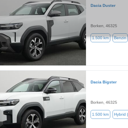
Dacia Duster
Borken, 46325
1.500 km
Benzin
Dacia Bigster
Borken, 46325
1.500 km
Hybrid 