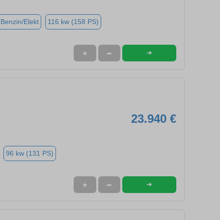
(Benzin/Elekt
116 kw (158 PS)
➜
★
➦
23.940 €
96 kw (131 PS)
➜
★
➦