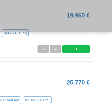
19.960 €
74 kw (101 PS)
➜
★
➦
25.770 €
(Benzin/Elekt
103 kw (140 PS)