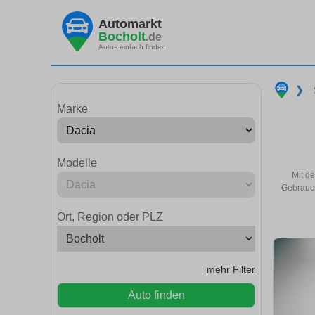
Automarkt
Bocholt
.de
Autos einfach finden
❯
Marke
Modelle
Mit d
Gebrauch
Ort, Region oder PLZ
mehr Filter
Auto finden