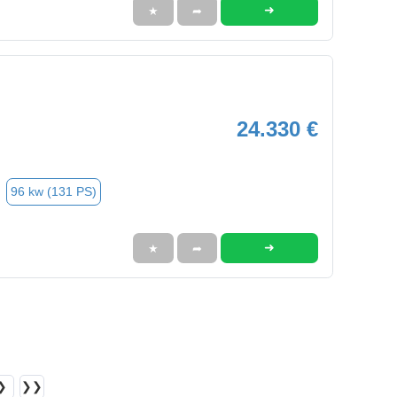
➜
★
➦
24.330 €
96 kw (131 PS)
➜
★
➦
❯
❯❯