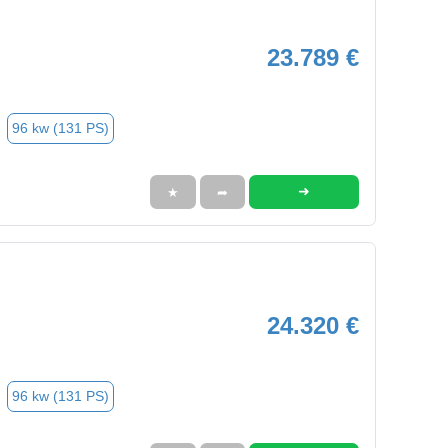
23.789 €
96 kw (131 PS)
➜
★
➦
24.320 €
96 kw (131 PS)