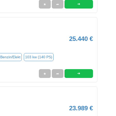
➜
★
➦
25.440 €
(Benzin/Elekt
103 kw (140 PS)
➜
★
➦
23.989 €