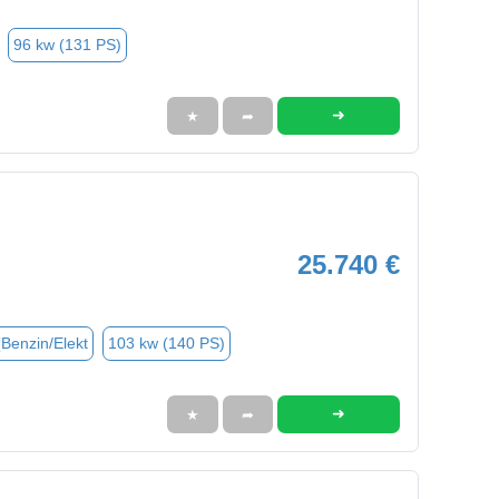
96 kw (131 PS)
➜
★
➦
25.740 €
(Benzin/Elekt
103 kw (140 PS)
➜
★
➦