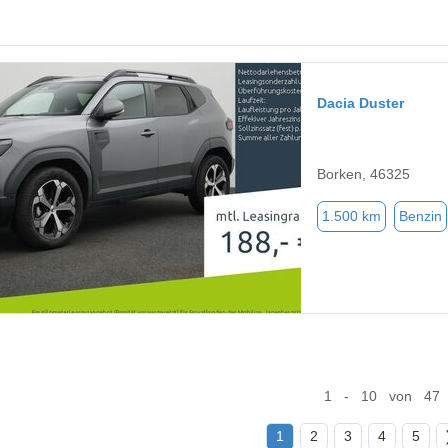
Dacia Duster
Borken, 46325
1.500 km
Benzin
1 - 10 von 47
1
2
3
4
5