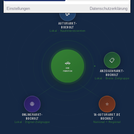
Einstellungen
Datenschutzerklärung
🏠
AUTOMARKT-
BOCHOLT
Lokal · Kaufinteressenten
📋
🚗
IHRE
ANZEIGENMARKT-
PROMOTION
BOCHOLT
Lokal · Breite Zielgruppe
🌐
⭐
ONLINEMARKT-
1A-AUTOMARKT.DE
BOCHOLT
BOCHOLT
Lokal · Digital-Zielgruppe
National + Regional