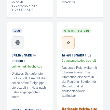
LOKALE
PRÄSENZ
SUCHMASCHINEN-
SICHTBARKEIT
LOKAL
NATIONAL + REGIONAL
🌐
⭐
ONLINEMARKT-
1A-AUTOMARKT.DE
BOCHOLT
1a-automarkt.de / bocholt
onlinemarkt-bocholt.de
Nationale Reichweite mit
lokalem Fokus. Ihre
Digitales Schaufenster
Promotion erscheint in
für Bocholt. Erreicht die
der Regional-Sektion für
online-affine Zielgruppe,
Bocholt und ist
die gezielt im Netz nach
deutschlandweit
Fahrzeugangeboten
auffindbar.
sucht.
Nationale Reichweite