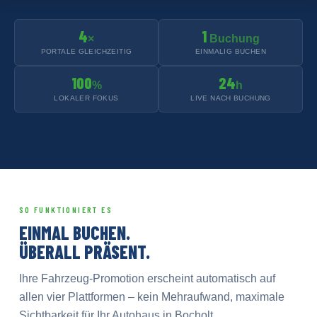
4
1
×
Buchung
PORTALE GLEICHZEITIG
EINMALIG BUCHEN
100
24
%
h
LOKALER FOKUS
LIVE NACH BUCHUNG
SO FUNKTIONIERT ES
EINMAL BUCHEN.
ÜBERALL PRÄSENT.
Ihre Fahrzeug-Promotion erscheint automatisch auf
allen vier Plattformen – kein Mehraufwand, maximale
Sichtbarkeit für Ihr Autohaus in Bocholt.