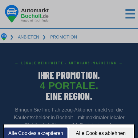
Automarkt
☰
Bocholt
.de
Autos einfach finden
❯
ANBIETEN
❯
PROMOTION
LOKALE REICHWEITE · AUTOHAUS-MARKETING
IHRE PROMOTION.
4 PORTALE.
EINE REGION.
Bringen Sie Ihre Fahrzeug-Aktionen direkt vor die
Kaufentscheider in Bocholt – mit maximaler lokaler
Sichtbarkeit über das 1A-Portalnetzwerk.
Alle Cookies akzeptieren
Alle Cookies ablehnen