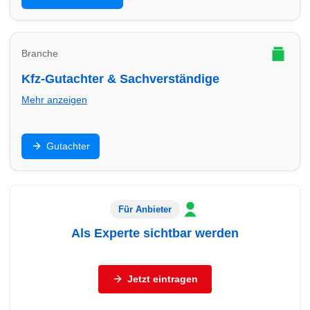
passende Beratung.
Branche
Kfz-Gutachter & Sachverständige
Mehr anzeigen
Unfallgutachten, Bewertung, Beweissicherung: Finde
Gutachter
Gutachter in Bocholt – seriös, dokumentationsstark
und schnell.
Für Anbieter
Als Experte sichtbar werden
Sie sind Autohaus, freier Händler, Werkstatt oder
Servicebetrieb (Reifen, Autoglas, Aufbereitung,
Jetzt eintragen
Abschleppdienst, Gutachter)?