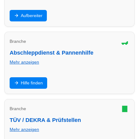
Innenraum, Polster, Lackaufbereitung,
Aufbereiter
Keramikversiegelung: Finde Aufbereiter in Bocholt für
Werterhalt und Top-Optik.
Branche
Abschleppdienst & Pannenhilfe
Mehr anzeigen
Panne, Unfall oder Startproblem: Finde
Hilfe finden
Abschleppdienste in Bocholt – Hilfe, Transport und
sichere Abwicklung.
Branche
TÜV / DEKRA & Prüfstellen
Mehr anzeigen