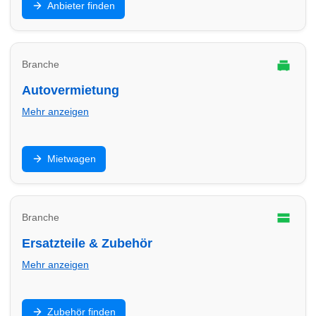
Anbieter finden
Finde Anbieter in Bocholt für E-Mobilität zu Hause und
im Gewerbe.
Branche
Autovermietung
Mehr anzeigen
Mietwagen für Urlaub, Umzug oder Werkstatt-Ersatz:
Mietwagen
Finde Autovermietungen in Bocholt und vergleiche
Konditionen.
Branche
Ersatzteile & Zubehör
Mehr anzeigen
Teile, Batterien, Öl, Zubehör und Einbau: Finde
Zubehör finden
Anbieter in Bocholt für schnelle Verfügbarkeit und