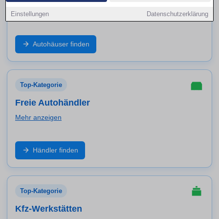
Mehr anzeigen
Einstellungen
Datenschutzerklärung
Markenbetrieb, Neuwagen, geprüfte Gebrauchte und
Autohäuser finden
Service aus einer Hand: Finde Autohäuser in Bocholt
und vergleiche Angebote, Probefahrt und Werkstatt-
Leistungen.
Top-Kategorie
Freie Autohändler
Mehr anzeigen
Große Auswahl an Marken und Modellen: Entdecke
Händler finden
freie Händler in Bocholt für Gebrauchtwagen,
Inzahlungnahme, Garantiepakete und schnelle
Verfügbarkeit.
Top-Kategorie
Kfz-Werkstätten