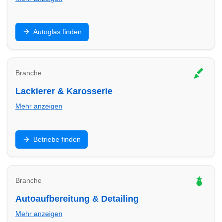
Steinschlag, Scheibentausch und Kalibrierung: Finde
Autoglas finden
Autoglas-Profis in Bocholt – oft kurzfristig mit klaren
Preisen.
Branche
Lackierer & Karosserie
Mehr anzeigen
Unfallinstandsetzung, Kratzer, Smart Repair: Finde
Betriebe finden
Lackier- und Karosseriebetriebe in Bocholt für saubere
Ergebnisse.
Branche
Autoaufbereitung & Detailing
Mehr anzeigen