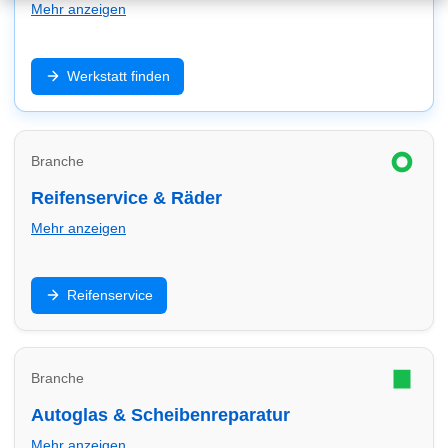
Mehr anzeigen
Inspektion, Reparatur, Diagnose und Wartung: Finde
Werkstatt finden
Werkstätten in Bocholt – schnell, zuverlässig und
passend zu deinem Fahrzeug (inkl. E-Auto/Hybrid).
Branche
Reifenservice & Räder
Mehr anzeigen
Reifenwechsel, Einlagerung, Auswuchten und Felgen:
Reifenservice
Finde Reifendienste in Bocholt und vergleiche Service
& Termine.
Branche
Autoglas & Scheibenreparatur
Mehr anzeigen