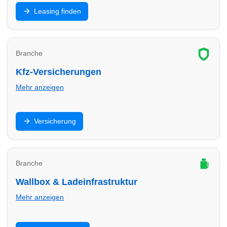
Privat- oder Gewerbeleasing: Finde Leasinganbieter
Leasing finden
in Bocholt und vergleiche Laufzeit, Rate, Kilometer
und Service.
Branche
Kfz-Versicherungen
Mehr anzeigen
Haftpflicht, Teilkasko, Vollkasko: Finde
Versicherung
Versicherungsberater in Bocholt und optimiere Preis,
Leistungen und Selbstbeteiligung.
Branche
Wallbox & Ladeinfrastruktur
Mehr anzeigen
Wallbox, Installation, Abrechnung und Ladepunkte: