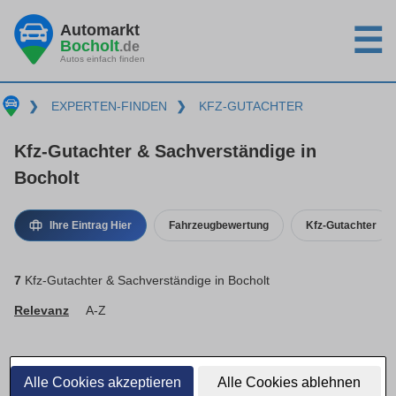
Automarkt
☰
Bocholt
.de
Autos einfach finden
❯
EXPERTEN-FINDEN
❯
KFZ-GUTACHTER
Kfz-Gutachter & Sachverständige in
Bocholt
Ihre Eintrag Hier
Fahrzeugbewertung
Kfz-Gutachter
7
Kfz-Gutachter & Sachverständige in Bocholt
Relevanz
A-Z
Alle Cookies akzeptieren
Alle Cookies ablehnen
Basis-Eintrag · inaktiv