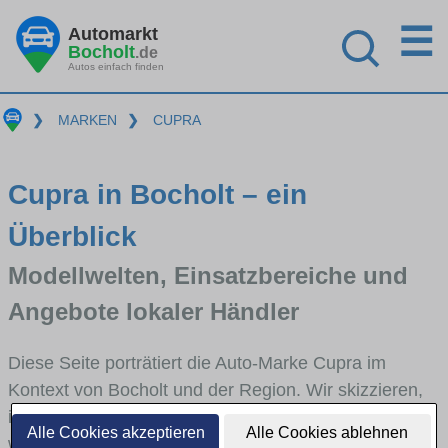
☰
Automarkt
Bocholt
.de
Autos einfach finden
❯
MARKEN
❯
CUPRA
Cupra in Bocholt – ein
Überblick
Modellwelten, Einsatzbereiche und
Angebote lokaler Händler
Diese Seite porträtiert die Auto-Marke Cupra im
Kontext von Bocholt und der Region. Wir skizzieren,
in welchen Fahrzeugklassen Cupra stark vertreten ist,
Alle Cookies akzeptieren
Alle Cookies ablehnen
welche Modellreihen häufig im Stadt- und