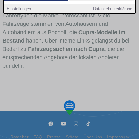
Umlandverkehr zu sehen sind und für welche
Einstellungen
Datenschutzerklärung
Fahrertypen die Marke interessant ist. Viele
Fahrzeuge stammen von Autohäusern und
Autohändlern aus Bocholt, die
Cupra-Modelle im
Bestand
haben. Über interne Links gelangst du bei
Bedarf zu
Fahrzeugsuchen nach Cupra
, die die
entsprechenden Angebote der lokalen Anbieter
bündeln.
Ratgeber
FAQ
Presse
Städte
Über Uns
Impressum