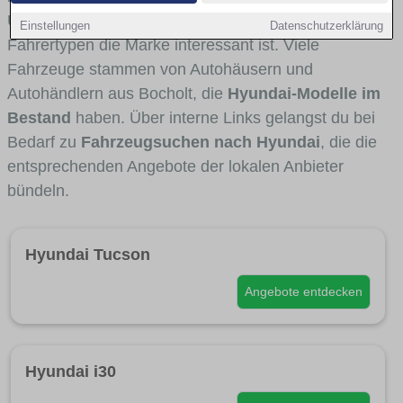
Umlandverkehr zu sehen sind und für welche
Einstellungen
Datenschutzerklärung
Fahrertypen die Marke interessant ist. Viele
Fahrzeuge stammen von Autohäusern und
Autohändlern aus Bocholt, die
Hyundai-Modelle im
Bestand
haben. Über interne Links gelangst du bei
Bedarf zu
Fahrzeugsuchen nach Hyundai
, die die
entsprechenden Angebote der lokalen Anbieter
bündeln.
Hyundai Tucson
Angebote entdecken
Hyundai i30