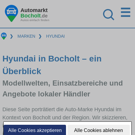
☰
Automarkt
Bocholt
.de
Autos einfach finden
❯
MARKEN
❯
HYUNDAI
Hyundai in Bocholt – ein
Überblick
Modellwelten, Einsatzbereiche und
Angebote lokaler Händler
Diese Seite porträtiert die Auto-Marke Hyundai im
Kontext von Bocholt und der Region. Wir skizzieren,
in welchen Fahrzeugklassen Hyundai stark vertreten
Alle Cookies akzeptieren
Alle Cookies ablehnen
ist, welche Modellreihen häufig im Stadt- und