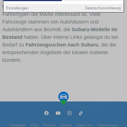
Umlandverkehr zu sehen sind und für welche
Einstellungen
Datenschutzerklärung
Fahrertypen die Marke interessant ist. Viele
Fahrzeuge stammen von Autohäusern und
Autohändlern aus Bocholt, die
Subaru-Modelle im
Bestand
haben. Über interne Links gelangst du bei
Bedarf zu
Fahrzeugsuchen nach Subaru
, die die
entsprechenden Angebote der lokalen Anbieter
bündeln.
Ratgeber
FAQ
Presse
Städte
Über Uns
Impressum