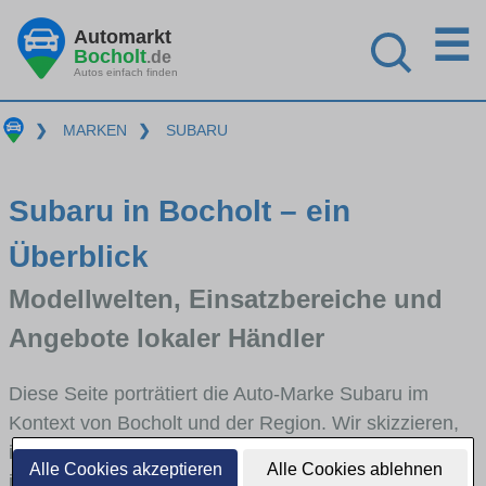
☰
Automarkt
Bocholt
.de
Autos einfach finden
❯
MARKEN
❯
SUBARU
Subaru in Bocholt – ein
Überblick
Modellwelten, Einsatzbereiche und
Angebote lokaler Händler
Diese Seite porträtiert die Auto-Marke Subaru im
Kontext von Bocholt und der Region. Wir skizzieren,
in welchen Fahrzeugklassen Subaru stark vertreten
Alle Cookies akzeptieren
Alle Cookies ablehnen
ist, welche Modellreihen häufig im Stadt- und