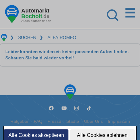
☰
Automarkt
Bocholt
.de
Autos einfach finden
❯
SUCHEN
❯
ALFA-ROMEO
Leider konnten wir derzeit keine passenden Autos finden.
Schauen Sie bald wieder vorbei!
Ratgeber
FAQ
Presse
Städte
Über Uns
Impressum
Datenschutz
Cookies
Alle Cookies akzeptieren
Alle Cookies ablehnen