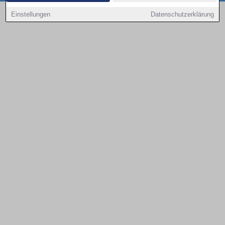
Copyright © 2000 - 2026 | 1A Infosysteme GmbH | Content by: 1a-sites-autos
Einstellungen
Datenschutzerklärung
09.08.2026