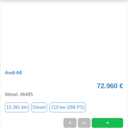
Audi A6
72.960 €
Wesel, 46485
15.391 km
Diesel
210 kw (286 PS)
➜
★
➦