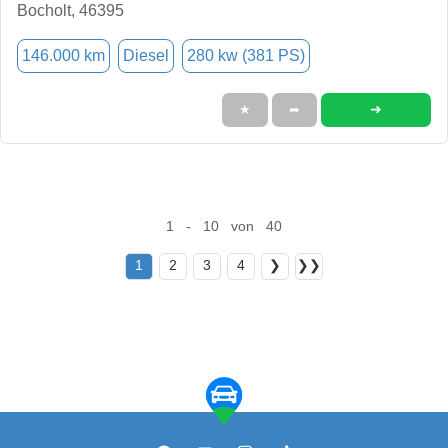
Bocholt, 46395
146.000 km
Diesel
280 kw (381 PS)
➜
★
➦
1 - 10 von 40
1
2
3
4
❯
❯❯