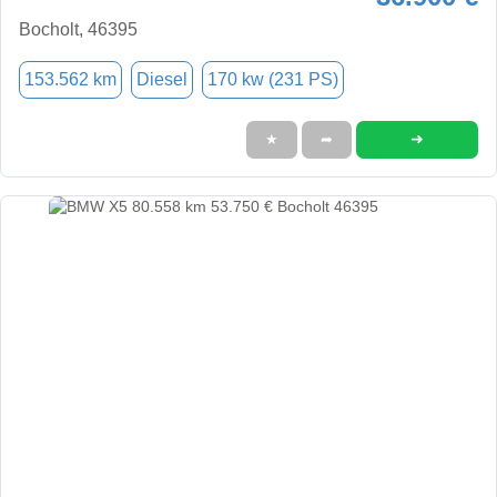
Bocholt, 46395
153.562 km
Diesel
170 kw (231 PS)
➜
★
➦