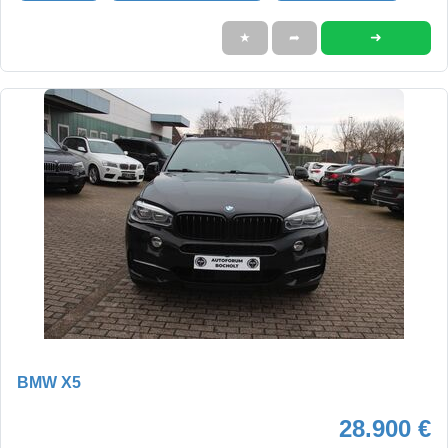
➜
★
➦
BMW X5
28.900 €