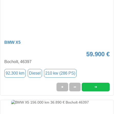
BMW X5
59.900 €
Bocholt, 46397
92.300 km
Diesel
210 kw (286 PS)
➜
★
➦