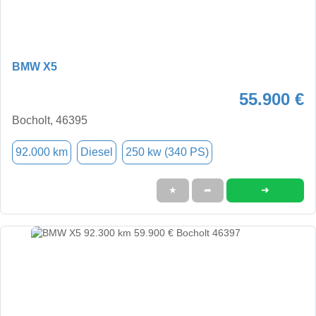
BMW X5
55.900 €
Bocholt, 46395
92.000 km
Diesel
250 kw (340 PS)
➜
★
➦