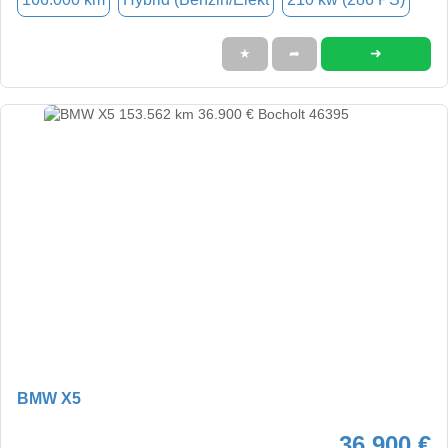
➜
★
➦
BMW X5
36.900 €