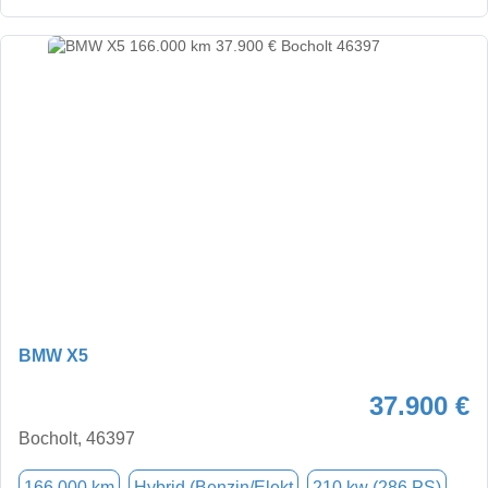
BMW X5
37.900 €
Bocholt, 46397
166.000 km
Hybrid (Benzin/Elekt
210 kw (286 PS)