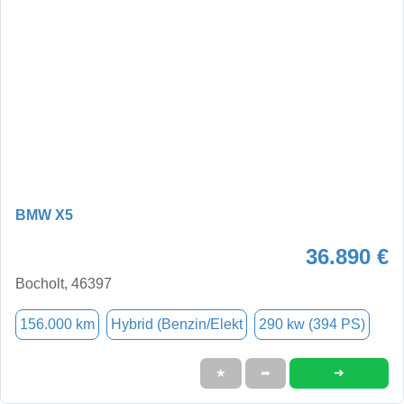
BMW X5
36.890 €
Bocholt, 46397
156.000 km
Hybrid (Benzin/Elekt
290 kw (394 PS)
➜
★
➦