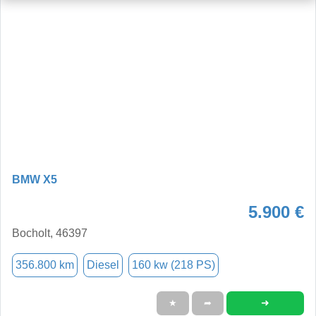
BMW X5
5.900 €
Bocholt, 46397
356.800 km
Diesel
160 kw (218 PS)
➜
★
➦