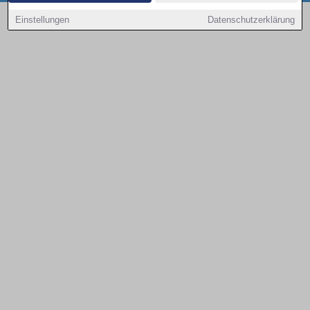
Copyright © 2000 - 2026 | 1A Infosysteme GmbH | Content by: 1a-sites-autos
Einstellungen
Datenschutzerklärung
08.08.2026