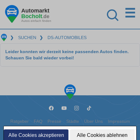
☰
Automarkt
Bocholt
.de
Autos einfach finden
❯
SUCHEN
❯
DS-AUTOMOBILES
Leider konnten wir derzeit keine passenden Autos finden.
Schauen Sie bald wieder vorbei!
Ratgeber
FAQ
Presse
Städte
Über Uns
Impressum
Datenschutz
Cookies
Alle Cookies akzeptieren
Alle Cookies ablehnen