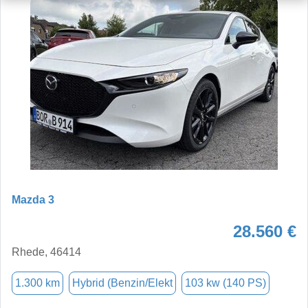
Mazda 3
28.560 €
Rhede, 46414
1.300 km
Hybrid (Benzin/Elekt
103 kw (140 PS)