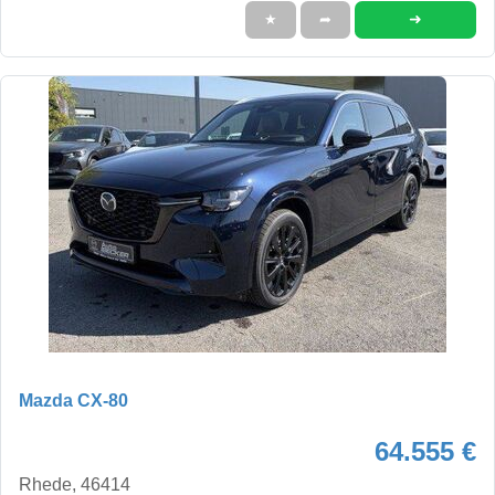
➜
★
➦
Mazda CX-80
64.555 €
Rhede, 46414