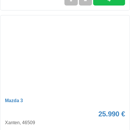
➜
★
➦
Mazda 3
25.990 €
Xanten, 46509