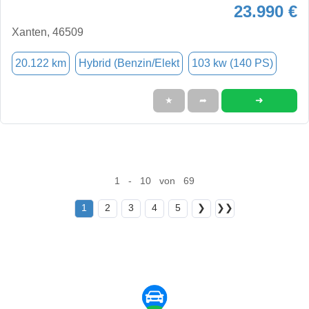
23.990 €
Xanten, 46509
20.122 km
Hybrid (Benzin/Elekt
103 kw (140 PS)
➜
★
➦
1 - 10 von 69
1
2
3
4
5
❯
❯❯