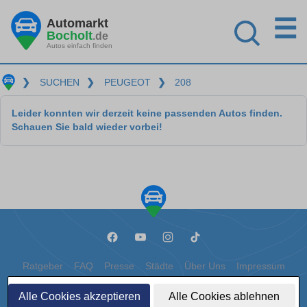
☰
Automarkt
Bocholt
.de
Autos einfach finden
❯
SUCHEN
❯
PEUGEOT
❯
208
Leider konnten wir derzeit keine passenden Autos finden.
Schauen Sie bald wieder vorbei!
Ratgeber
FAQ
Presse
Städte
Über Uns
Impressum
Datenschutz
Cookies
Alle Cookies akzeptieren
Alle Cookies ablehnen