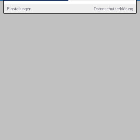
Copyright © 2000 - 2026 | 1A Infosysteme GmbH | Content by: 1a-sites-autos
Einstellungen
Datenschutzerklärung
08.08.2026