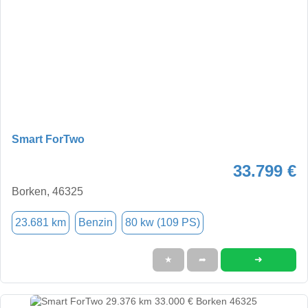
Smart ForTwo
33.799 €
Borken, 46325
23.681 km
Benzin
80 kw (109 PS)
➜
★
➦