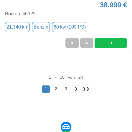
38.999 €
Borken, 46325
21.340 km
Benzin
80 kw (109 PS)
➜
★
➦
1 - 10 von 24
1
2
3
❯
❯❯