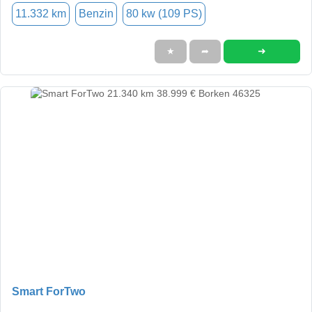
11.332 km
Benzin
80 kw (109 PS)
➜
★
➦
Smart ForTwo