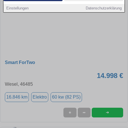
Einstellungen
Datenschutzerklärung
Smart ForTwo
14.998 €
Wesel, 46485
16.846 km
Elektro
60 kw (82 PS)
➜
★
➦