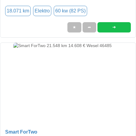
18.071 km
Elektro
60 kw (82 PS)
➜
★
➦
Smart ForTwo