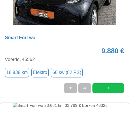
Smart ForTwo
9.880 €
Voerde, 46562
18.838 km
Elektro
60 kw (82 PS)
➜
★
➦