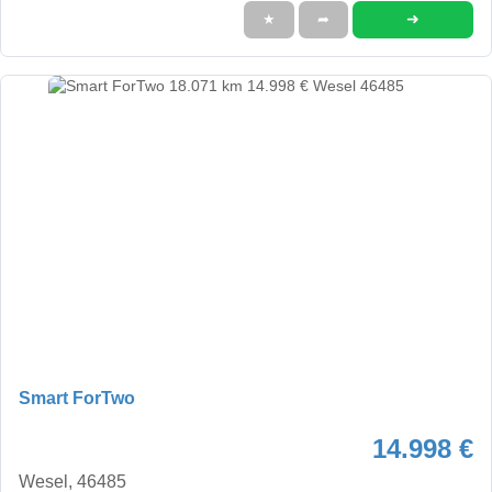
➜
★
➦
Smart ForTwo
14.998 €
Wesel, 46485