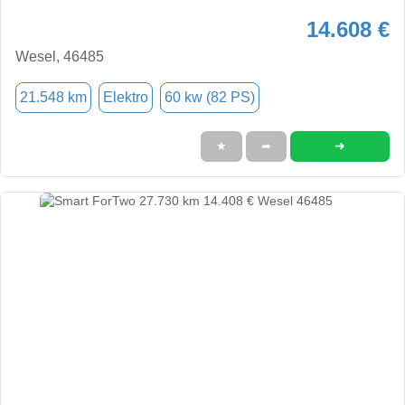
14.608 €
Wesel, 46485
21.548 km
Elektro
60 kw (82 PS)
➜
★
➦