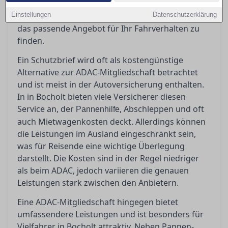
Artikel beleuchtet die Vor- und Nachteile der
Einstellungen
unterschiedlichen Modelle und hilft Ihnen dabei,
Datenschutzerklärung
das passende Angebot für Ihr Fahrverhalten zu
finden.
Ein Schutzbrief wird oft als kostengünstige
Alternative zur ADAC-Mitgliedschaft betrachtet
und ist meist in der Autoversicherung enthalten.
In in Bocholt bieten viele Versicherer diesen
Service an, der
, Abschleppen und oft
Pannenhilfe
auch Mietwagenkosten deckt. Allerdings können
die Leistungen im Ausland eingeschränkt sein,
was für Reisende eine wichtige Überlegung
darstellt. Die Kosten sind in der Regel niedriger
als beim ADAC, jedoch variieren die genauen
Leistungen stark zwischen den Anbietern.
Eine ADAC-Mitgliedschaft hingegen bietet
umfassendere Leistungen und ist besonders für
Vielfahrer in Bocholt attraktiv. Neben Pannen-