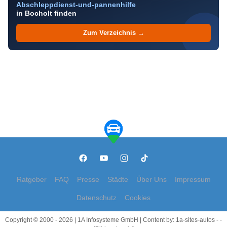
Abschleppdienst-und-pannenhilfe
in Bocholt finden
Zum Verzeichnis →
Ratgeber
FAQ
Presse
Städte
Über Uns
Impressum
Datenschutz
Cookies
Copyright © 2000 - 2026 | 1A Infosysteme GmbH | Content by: 1a-sites-autos - -