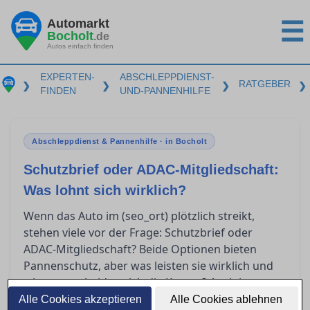
Automarkt
☰
Bocholt
.de
Autos einfach finden
EXPERTEN-
ABSCHLEPPDIENST-
RATGEBER
❯
❯
❯
❯
FINDEN
UND-PANNENHILFE
Abschleppdienst & Pannenhilfe · in Bocholt
Schutzbrief oder ADAC-Mitgliedschaft:
Was lohnt sich wirklich?
Wenn das Auto im (seo_ort) plötzlich streikt,
stehen viele vor der Frage: Schutzbrief oder
ADAC-Mitgliedschaft? Beide Optionen bieten
Pannenschutz, aber was leisten sie wirklich und
wie unterscheiden sich die Kosten? Auch im
Ausland gelten spezielle Regelungen. Dieser
Alle Cookies akzeptieren
Alle Cookies ablehnen