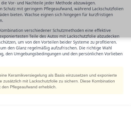
, die Vor- und Nachteile jeder Methode abzuwägen.
en Schutz mit geringem Pflegeaufwand, während Lackschutzfolien
den bieten. Wachse eignen sich hingegen für kurzfristigen
n.
ie Kombination verschiedener Schutzmethoden eine effektive
 exponiertesten Teile des Autos mit Lackschutzfolie abzudecken
chützen, um von den Vorteilen beider Systeme zu profitieren.
um den Glanz regelmäßig aufzufrischen. Die richtige Wahl
tzung, den Umgebungsbedingungen und den persönlichen Vorlieben
, eine Keramikversiegelung als Basis einzusetzen und exponierte
zusätzlich mit Lackschutzfolie zu sichern. Diese Kombination
t den Pflegeaufwand erheblich.