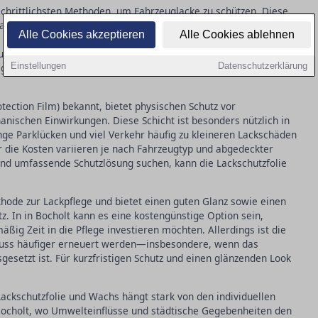
tschrittlichsten Methoden, um Fahrzeuglacke zu schützen. Diese
ramische Schutzschicht, die widerstandsfähig gegen
Alle Cookies akzeptieren
Alle Cookies ablehnen
Regen und Vogelkot ist. In in Bocholt sind solche Bedingungen
ungen hier besonders sinnvoll sein können. Die Anfangskosten
Einstellungen
Datenschutzerklärung
r geringere Pflegeaufwand machen sie zu einer attraktiven Wahl
otection Film) bekannt, bietet physischen Schutz vor
nischen Einwirkungen. Diese Schicht ist besonders nützlich in
nge Parklücken und viel Verkehr häufig zu kleineren Lackschäden
er die Kosten variieren je nach Fahrzeugtyp und abgedeckter
e und umfassende Schutzlösung suchen, kann die Lackschutzfolie
thode zur Lackpflege und bietet einen guten Glanz sowie einen
 In in Bocholt kann es eine kostengünstige Option sein,
äßig Zeit in die Pflege investieren möchten. Allerdings ist die
muss häufiger erneuert werden—insbesondere, wenn das
esetzt ist. Für kurzfristigen Schutz und einen glänzenden Look
ackschutzfolie und Wachs hängt stark von den individuellen
Bocholt, wo Umwelteinflüsse und städtische Gegebenheiten den