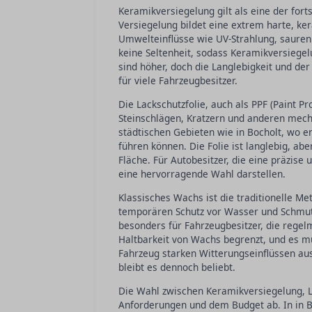
Keramikversiegelung gilt als eine der for
Versiegelung bildet eine extrem harte, ke
Umwelteinflüsse wie UV-Strahlung, sauren 
keine Seltenheit, sodass Keramikversiegel
sind höher, doch die Langlebigkeit und de
für viele Fahrzeugbesitzer.
Die Lackschutzfolie, auch als PPF (Paint Pr
Steinschlägen, Kratzern und anderen mecha
städtischen Gebieten wie in Bocholt, wo e
führen können. Die Folie ist langlebig, ab
Fläche. Für Autobesitzer, die eine präzis
eine hervorragende Wahl darstellen.
Klassisches Wachs ist die traditionelle Me
temporären Schutz vor Wasser und Schmutz.
besonders für Fahrzeugbesitzer, die regelm
Haltbarkeit von Wachs begrenzt, und es 
Fahrzeug starken Witterungseinflüssen ausg
bleibt es dennoch beliebt.
Die Wahl zwischen Keramikversiegelung, L
Anforderungen und dem Budget ab. In in 