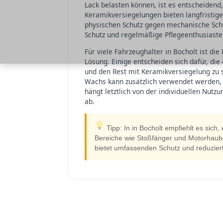
Lack belasten können, ist es entscheidend
Keramikversiegelungen bieten langfristig
physischen Schutz gegen mechanische Schä
Schutz und regelmäßige Pflegeenthusiaste
Für viele Fahrzeughalter in Bocholt ist d
Lösung. Einige entscheiden sich dafür, die
und den Rest mit Keramikversiegelung zu s
Wachs kann zusätzlich verwendet werden, 
hängt letztlich von der individuellen Nu
ab.
Tipp: In in Bocholt empfiehlt es sich
Bereiche wie Stoßfänger und Motorhaube 
bietet umfassenden Schutz und reduzier