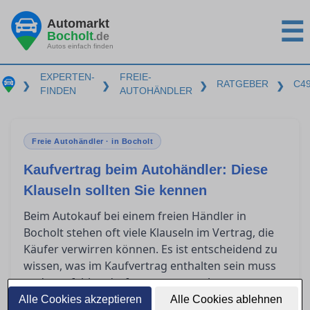
Automarkt
☰
Bocholt
.de
Autos einfach finden
EXPERTEN-
FREIE-
RATGEBER
C4
❯
❯
❯
❯
FINDEN
AUTOHÄNDLER
Freie Autohändler · in Bocholt
Kaufvertrag beim Autohändler: Diese
Klauseln sollten Sie kennen
Beim Autokauf bei einem freien Händler in
Bocholt stehen oft viele Klauseln im Vertrag, die
Käufer verwirren können. Es ist entscheidend zu
wissen, was im Kaufvertrag enthalten sein muss
und was fehlen darf, um unangenehme
Überraschungen zu vermeiden. Dieser Artikel gibt
Alle Cookies akzeptieren
Alle Cookies ablehnen