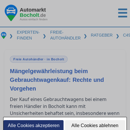
Automarkt
☰
Bocholt
.de
Autos einfach finden
EXPERTEN-
FREIE-
RATGEBER
C4
❯
❯
❯
❯
FINDEN
AUTOHÄNDLER
Freie Autohändler · in Bocholt
Mängelgewährleistung beim
Gebrauchtwagenkauf: Rechte und
Vorgehen
Der Kauf eines Gebrauchtwagens bei einem
freien Händler in Bocholt kann mit
Unsicherheiten behaftet sein, insbesondere wenn
nach dem Kauf Mängel auftreten. Gewerbliche
Alle Cookies akzeptieren
Alle Cookies ablehnen
Verkäufer sind jedoch gesetzlich zur