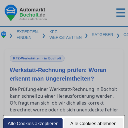
Automarkt
☰
Bocholt
.de
Autos einfach finden
EXPERTEN-
KFZ-
RATGEBER
C
❯
❯
❯
❯
FINDEN
WERKSTAETTEN
KFZ-Werkstätten · in Bocholt
Werkstatt-Rechnung prüfen: Woran
erkennt man Ungereimtheiten?
Die Prüfung einer Werkstatt-Rechnung in Bocholt
kann schnell zu einer Herausforderung werden.
Oft fragt man sich, ob wirklich alles korrekt
berechnet wurde oder ob sich unentdeckte Fehler
eingeschlichen haben. Um Verständnis für die
wesentlichen Bestandteile einer seriösen
Alle Cookies akzeptieren
Alle Cookies ablehnen