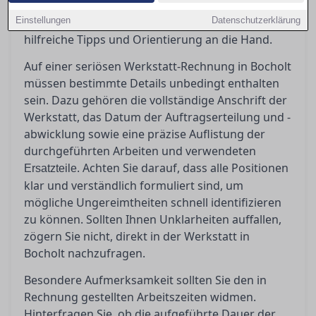
Rechnung zu schaffen und potenzielle
Einstellungen
Ungereimtheiten zu erkennen, geben wir Ihnen
Datenschutzerklärung
hilfreiche Tipps und Orientierung an die Hand.
Auf einer seriösen Werkstatt-Rechnung in Bocholt
müssen bestimmte Details unbedingt enthalten
sein. Dazu gehören die vollständige Anschrift der
Werkstatt, das Datum der Auftragserteilung und -
abwicklung sowie eine präzise Auflistung der
durchgeführten Arbeiten und verwendeten
. Achten Sie darauf, dass alle Positionen
Ersatzteile
klar und verständlich formuliert sind, um
mögliche Ungereimtheiten schnell identifizieren
zu können. Sollten Ihnen Unklarheiten auffallen,
zögern Sie nicht, direkt in der Werkstatt in
Bocholt nachzufragen.
Besondere Aufmerksamkeit sollten Sie den in
Rechnung gestellten Arbeitszeiten widmen.
Hinterfragen Sie, ob die aufgeführte Dauer der