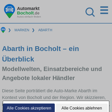
☰
Automarkt
Bocholt
.de
Autos einfach finden
❯
MARKEN
❯
ABARTH
Abarth in Bocholt – ein
Überblick
Modellwelten, Einsatzbereiche und
Angebote lokaler Händler
Diese Seite porträtiert die Auto-Marke Abarth im
Kontext von Bocholt und der Region. Wir skizzieren,
in welchen Fahrzeugklassen Abarth stark vertreten ist,
Alle Cookies akzeptieren
Alle Cookies ablehnen
welche Modellreihen häufig im Stadt- und