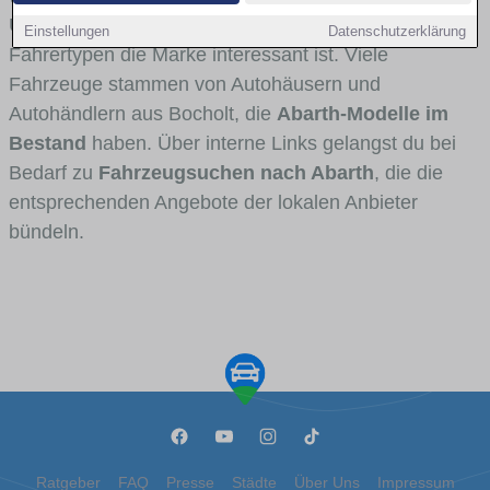
Umlandverkehr zu sehen sind und für welche
Einstellungen
Datenschutzerklärung
Fahrertypen die Marke interessant ist. Viele
Fahrzeuge stammen von Autohäusern und
Autohändlern aus Bocholt, die
Abarth-Modelle im
Bestand
haben. Über interne Links gelangst du bei
Bedarf zu
Fahrzeugsuchen nach Abarth
, die die
entsprechenden Angebote der lokalen Anbieter
bündeln.
Ratgeber
FAQ
Presse
Städte
Über Uns
Impressum