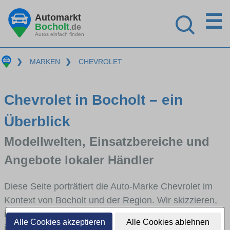
☰
Automarkt
Bocholt
.de
Autos einfach finden
❯
MARKEN
❯
CHEVROLET
Chevrolet in Bocholt – ein
Überblick
Modellwelten, Einsatzbereiche und
Angebote lokaler Händler
Diese Seite porträtiert die Auto-Marke Chevrolet im
Kontext von Bocholt und der Region. Wir skizzieren,
in welchen Fahrzeugklassen Chevrolet stark vertreten
Alle Cookies akzeptieren
Alle Cookies ablehnen
ist, welche Modellreihen häufig im Stadt- und