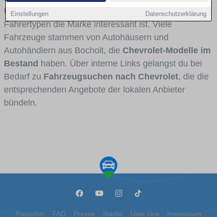
Umlandverkehr zu sehen sind und für welche
Einstellungen
Datenschutzerklärung
Fahrertypen die Marke interessant ist. Viele
Fahrzeuge stammen von Autohäusern und
Autohändlern aus Bocholt, die
Chevrolet-Modelle im
Bestand
haben. Über interne Links gelangst du bei
Bedarf zu
Fahrzeugsuchen nach Chevrolet
, die die
entsprechenden Angebote der lokalen Anbieter
bündeln.
Ratgeber
FAQ
Presse
Städte
Über Uns
Impressum