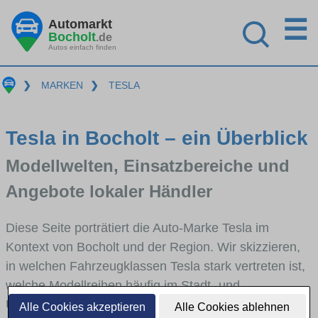
☰
Automarkt
Bocholt
.de
Autos einfach finden
❯
MARKEN
❯
TESLA
Tesla in Bocholt – ein Überblick
Modellwelten, Einsatzbereiche und
Angebote lokaler Händler
Diese Seite porträtiert die Auto-Marke Tesla im
Kontext von Bocholt und der Region. Wir skizzieren,
in welchen Fahrzeugklassen Tesla stark vertreten ist,
welche Modellreihen häufig im Stadt- und
Umlandverkehr zu sehen sind und für welche
Alle Cookies akzeptieren
Alle Cookies ablehnen