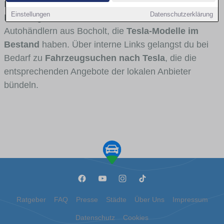
Fahrertypen die Marke interessant ist. Viele
Einstellungen
Datenschutzerklärung
Fahrzeuge stammen von Autohäusern und
Autohändlern aus Bocholt, die
Tesla-Modelle im
Bestand
haben. Über interne Links gelangst du bei
Bedarf zu
Fahrzeugsuchen nach Tesla
, die die
entsprechenden Angebote der lokalen Anbieter
bündeln.
Ratgeber
FAQ
Presse
Städte
Über Uns
Impressum
Datenschutz
Cookies