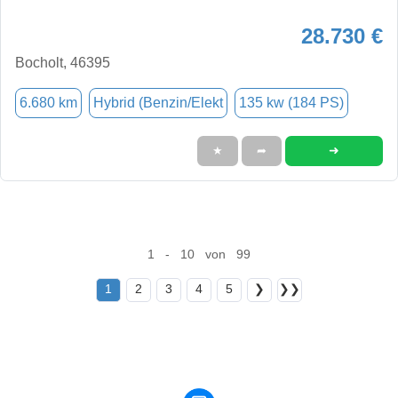
28.730 €
Bocholt, 46395
6.680 km
Hybrid (Benzin/Elekt
135 kw (184 PS)
➜
★
➦
1 - 10 von 99
1
2
3
4
5
❯
❯❯