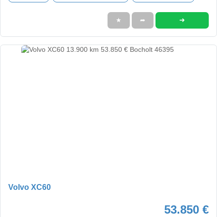
➜
★
➦
Volvo XC60
53.850 €