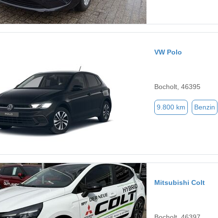
VW Polo
Bocholt, 46395
9.800 km
Benzin
Mitsubishi Colt
Bocholt, 46397