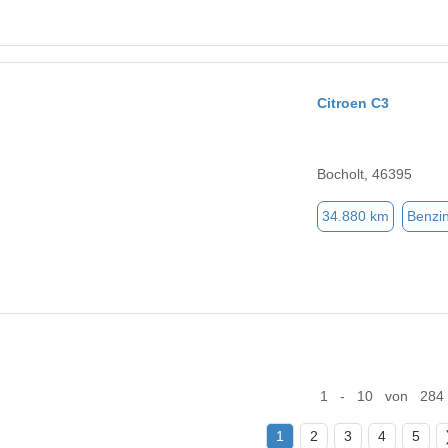
Citroen C3
Bocholt, 46395
34.880 km
Benzi
1 - 10 von 284
1
2
3
4
5