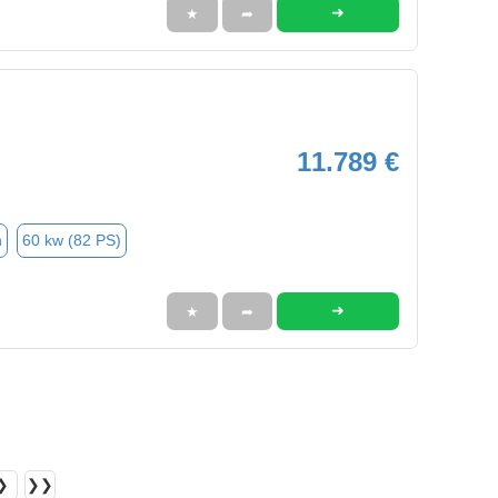
➜
★
➦
11.789 €
n
60 kw (82 PS)
➜
★
➦
❯
❯❯