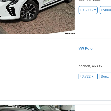
10.690 km
Hybrid
VW Polo
bocholt, 46395
43.722 km
Benzi