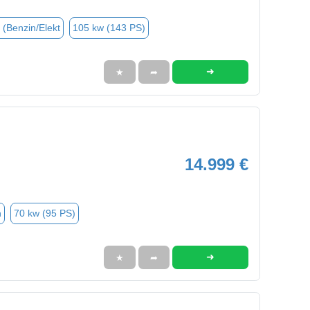
 (Benzin/Elekt
105 kw (143 PS)
➜
★
➦
14.999 €
n
70 kw (95 PS)
➜
★
➦