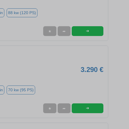
in
88 kw (120 PS)
➜
★
➦
3.290 €
in
70 kw (95 PS)
➜
★
➦