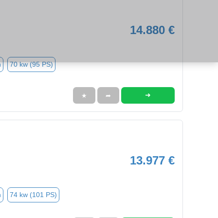
14.880 €
n
70 kw (95 PS)
➜
★
➦
13.977 €
n
74 kw (101 PS)