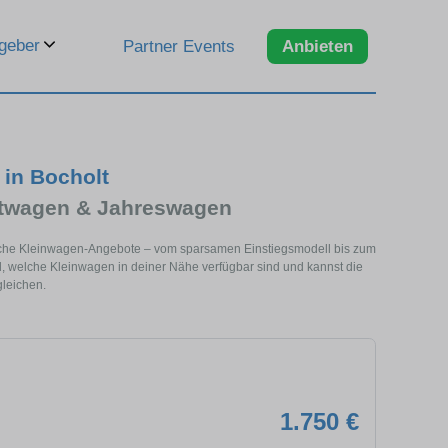
geber
Partner Events
Anbieten
in Bocholt
chtwagen & Jahreswagen
reiche Kleinwagen-Angebote – vom sparsamen Einstiegsmodell bis zum
ll, welche Kleinwagen in deiner Nähe verfügbar sind und kannst die
gleichen.
1.750 €