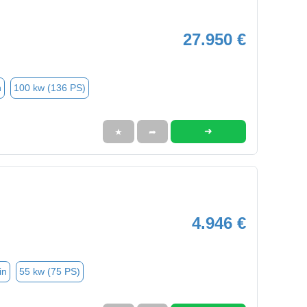
27.950 €
n
100 kw (136 PS)
➜
★
➦
4.946 €
in
55 kw (75 PS)