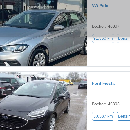
VW Polo
Bocholt, 46397
91.860 km
Benzi
Ford Fiesta
Bocholt, 46395
30.587 km
Benzi