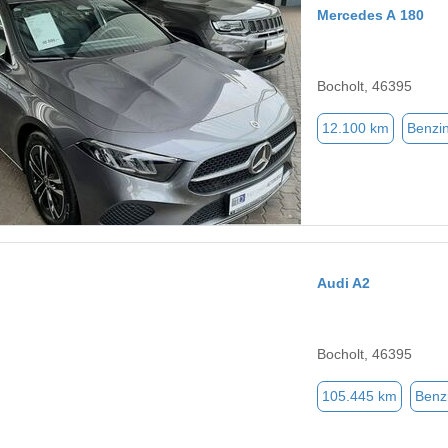
Mercedes A 180
Bocholt, 46395
12.100 km
Benzi
Audi A2
Bocholt, 46395
105.445 km
Benz