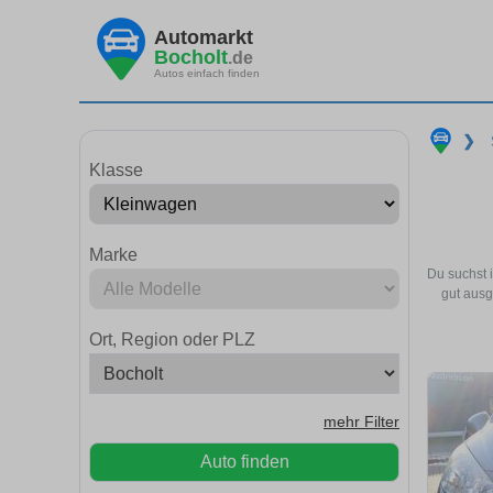
Automarkt
Bocholt
.de
Autos einfach finden
❯
Klasse
Marke
Du suchst 
gut ausg
Ort, Region oder PLZ
mehr Filter
Auto finden