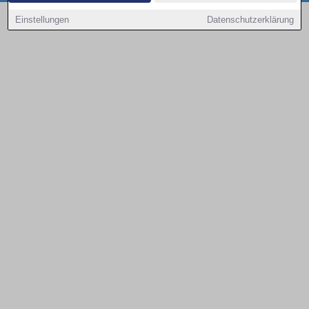
Copyright © 2000 - 2026 | 1A Infosysteme GmbH | Content by: 1a-sites-autos
Einstellungen
Datenschutzerklärung
08.08.2026