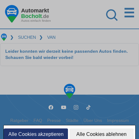
☰
Automarkt
Bocholt
.de
Autos einfach finden
❯
SUCHEN
❯
VAN
Leider konnten wir derzeit keine passenden Autos finden.
Schauen Sie bald wieder vorbei!
Ratgeber
FAQ
Presse
Städte
Über Uns
Impressum
Datenschutz
Cookies
Alle Cookies akzeptieren
Alle Cookies ablehnen