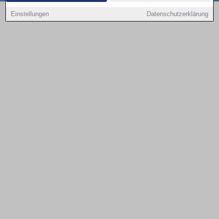
Copyright © 2000 - 2026 | 1A Infosysteme GmbH | Content by: 1a-sites-autos
Einstellungen
Datenschutzerklärung
08.08.2026