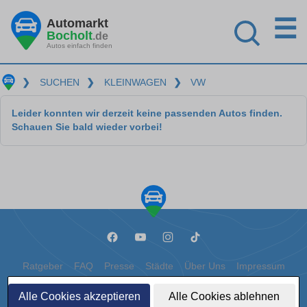
☰
Automarkt
Bocholt
.de
Autos einfach finden
❯
SUCHEN
❯
KLEINWAGEN
❯
VW
Leider konnten wir derzeit keine passenden Autos finden.
Schauen Sie bald wieder vorbei!
Ratgeber
FAQ
Presse
Städte
Über Uns
Impressum
Datenschutz
Cookies
Alle Cookies akzeptieren
Alle Cookies ablehnen