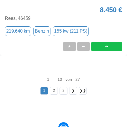
8.450 €
Rees, 46459
219.640 km
Benzin
155 kw (211 PS)
➜
★
➦
1 - 10 von 27
1
2
3
❯
❯❯