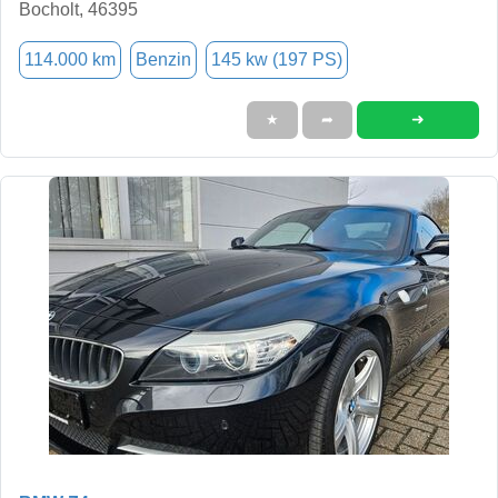
Bocholt, 46395
114.000 km
Benzin
145 kw (197 PS)
➜
★
➦