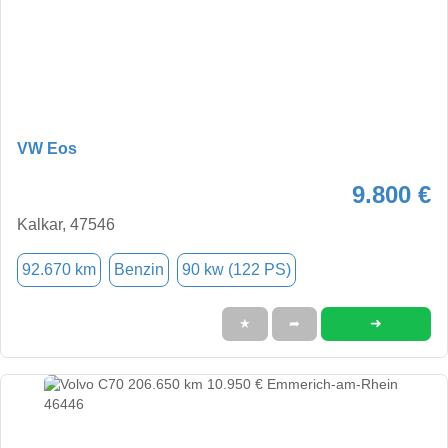
VW Eos
9.800 €
Kalkar, 47546
92.670 km
Benzin
90 kw (122 PS)
➜
★
➦