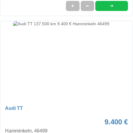
➜
★
➦
Audi TT
9.400 €
Hamminkeln, 46499