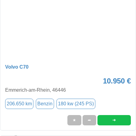
Volvo C70
10.950 €
Emmerich-am-Rhein, 46446
206.650 km
Benzin
180 kw (245 PS)
➜
★
➦