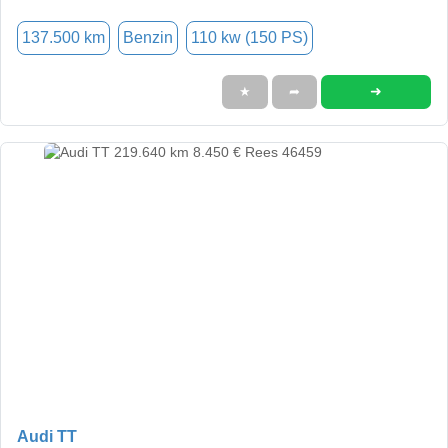
137.500 km
Benzin
110 kw (150 PS)
➜
★
➦
Audi TT