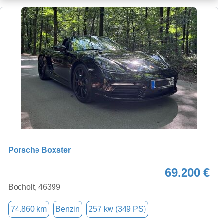
Porsche Boxster
69.200 €
Bocholt, 46399
74.860 km
Benzin
257 kw (349 PS)