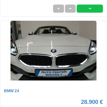
➜
★
➦
BMW Z4
28.900 €