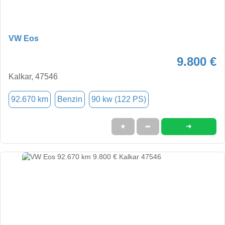
VW Eos
9.800 €
Kalkar, 47546
92.670 km
Benzin
90 kw (122 PS)
➜
★
➦