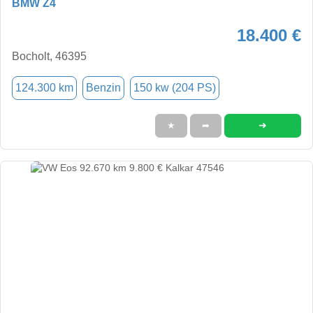
BMW Z4
18.400 €
Bocholt, 46395
124.300 km
Benzin
150 kw (204 PS)
➜
★
➦